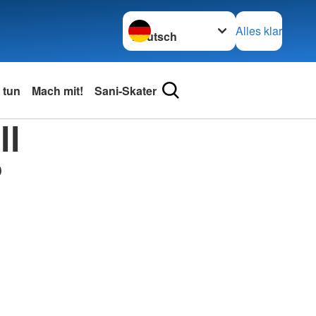
Sprache wechseln zu
Alles klar
 tun
Mach mit!
Sani-Skater
ll
?