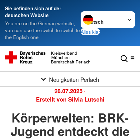
Sie befinden sich auf der
Sprache wechseln zu
deutschen Website
You are on the German website,
you can use the switch to switch to
Alles klar
the English one
Kreisverband
München
Bereitschaft Perlach
Neuigkeiten Perlach
28.07.2025
·
Erstellt von
Silvia Lutschi
Körperwelten: BRK-
Jugend entdeckt die